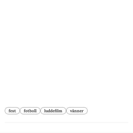
fest
fotboll
luddefilm
vänner