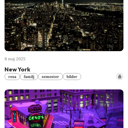
8 maj 2025
New York
resa
familj
semester
bilder