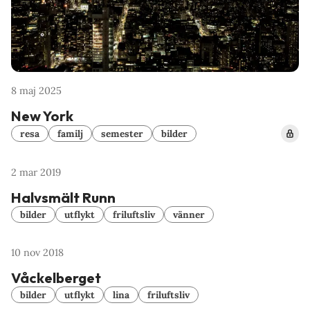
8 maj 2025
New York
resa
familj
semester
bilder
2 mar 2019
Halvsmält Runn
bilder
utflykt
friluftsliv
vänner
10 nov 2018
Våckelberget
bilder
utflykt
lina
friluftsliv