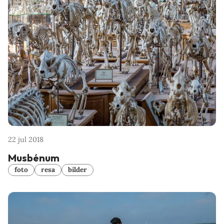
22 jul 2018
Musbénum
foto
resa
bilder