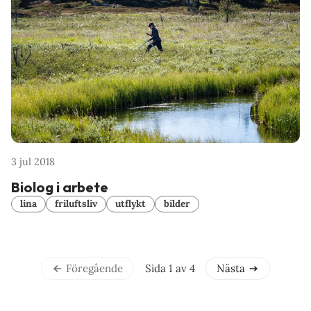
3 jul 2018
Biolog i arbete
lina
friluftsliv
utflykt
bilder
Sida 1 av 4
Föregående
Nästa