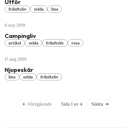
Utför
friluftsliv
zelda
lina
6 sep 2019
Campingliv
artikel
zelda
friluftsliv
resa
17 aug 2019
Njupeskär
lina
zelda
friluftsliv
Sida 1 av 4
Föregående
Nästa