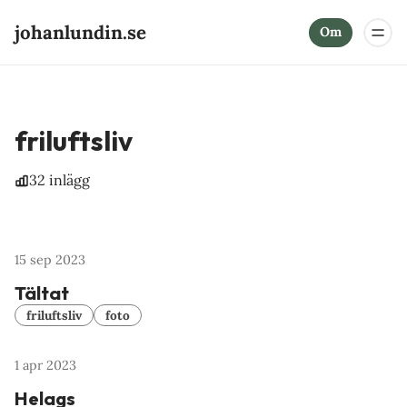
johanlundin.se
Om
friluftsliv
32 inlägg
15 sep 2023
Tältat
friluftsliv
foto
1 apr 2023
Helags