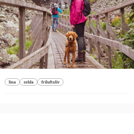
lina
zelda
friluftsliv