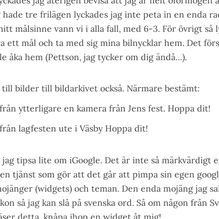
ckades jag återigen bevisa att jag är helt oförmögen a
g hade tre frilägen lyckades jag inte peta in en enda ra
tt målsinne vann vi i alla fall, med 6-3. För övrigt så 
a ett mål och ta med sig mina bilnycklar hem. Det förs
lle åka hem (Pettson, jag tycker om dig ändå…).
 till bilder till bildarkivet också. Närmare bestämt:
 från ytterligare en kamera från Jens fest.
Hoppa dit!
 från lagfesten ute i Väsby
Hoppa dit!
l jag tipsa lite om
iGoogle
. Det är inte så märkvärdigt 
 en tjänst som gör att det går att pimpa sin egen goo
 mojänger (widgets) och teman. Den enda mojäng jag sa
ikon så jag kan slå på svenska ord. Så om någon från S
ser detta, knåpa ihop en widget åt mig!