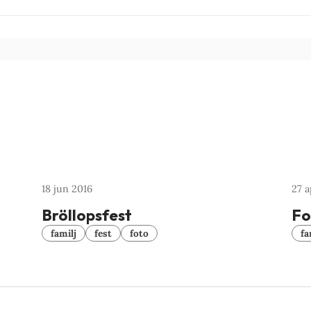
18 jun 2016
27 a
Bröllopsfest
Fo
familj
fest
foto
fa