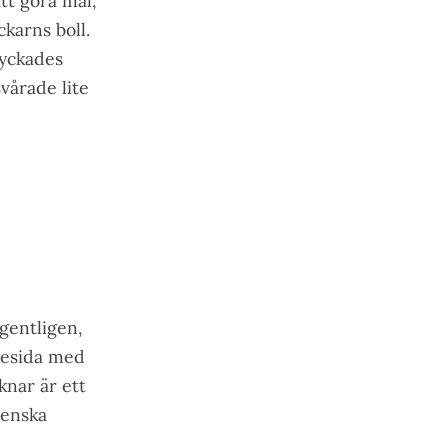
tt göra mål,
ckarns boll.
lyckades
vårade lite
egentligen,
glesida med
knar är ett
venska