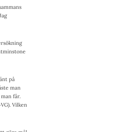
illsammans
Jag
ersökning
 åtminstone
känt på
måste man
 man får.
~VG). Vilken