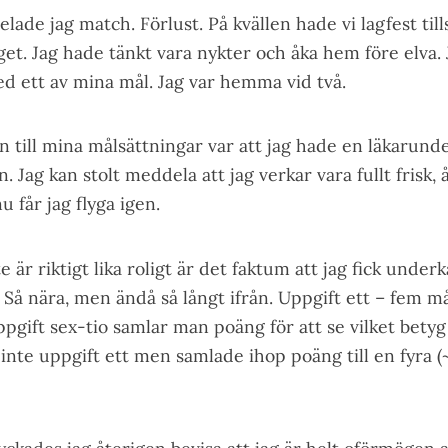
pelade jag match.
Förlust
. På kvällen hade vi lagfest t
t. Jag hade tänkt vara nykter och åka hem före elva. 
d ett av mina mål. Jag var hemma vid två.
 till mina målsättningar var att jag hade en läkarund
. Jag kan stolt meddela att jag verkar vara fullt frisk,
nu får jag flyga igen.
 är riktigt lika roligt är det faktum att jag fick under
. Så nära, men ändå så långt ifrån. Uppgift ett – fem 
ppgift sex-tio samlar man poäng för att se vilket betyg
 inte uppgift ett men samlade ihop poäng till en fyra (