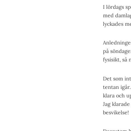
I lördags s
med damlage
lyckades me
Anledningen
på söndagen
fysisikt, så 
Det som inte
tentan igår
klara och u
Jag klarade
besvikelse!