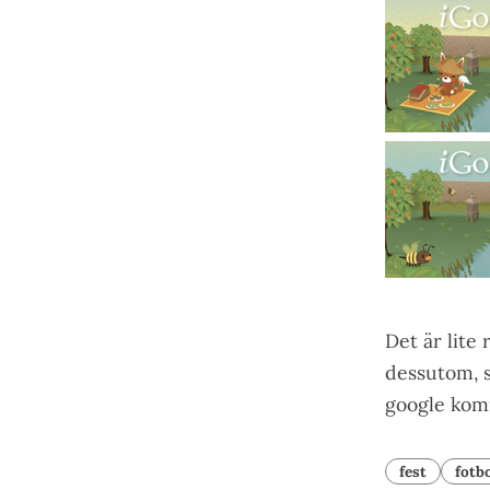
Det är lite
dessutom, s
google kom
fest
fotbo