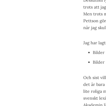
Dessutom ly
trots att ja
Men trots mi
Pettson gör
när jag sku
Jag har lagt
Bilder
Bilder
Och sist vil
det är bara
lite roliga
svenskt lex
Akademin lä