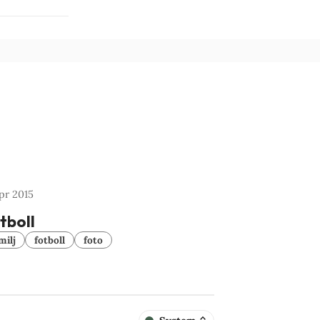
pr 2015
tboll
milj
fotboll
foto