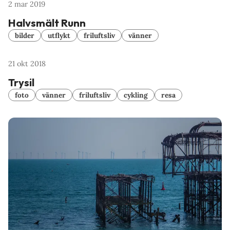
2 mar 2019
Halvsmält Runn
bilder
utflykt
friluftsliv
vänner
21 okt 2018
Trysil
foto
vänner
friluftsliv
cykling
resa