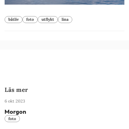
båtliv
foto
utflykt
lina
Läs mer
6 okt 2023
Morgon
foto