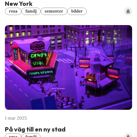
New York
resa
familj
semester
bilder
1 mar 2025
På väg till en ny stad
resa
familj