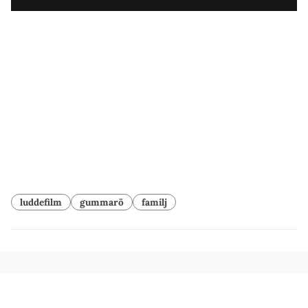
luddefilm
gummarö
familj