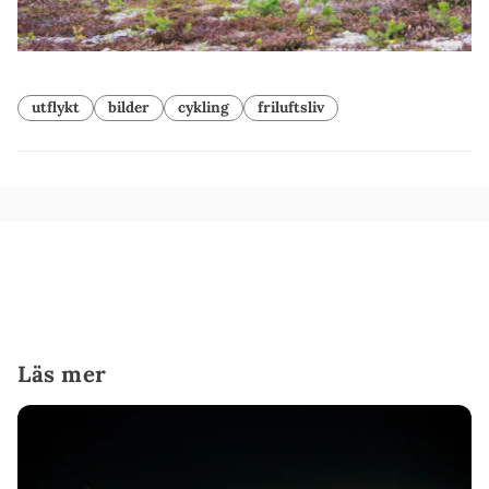
utflykt
bilder
cykling
friluftsliv
Läs mer