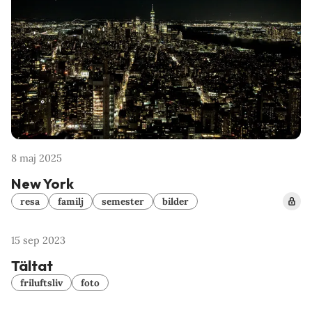
8 maj 2025
New York
resa
familj
semester
bilder
15 sep 2023
Tältat
friluftsliv
foto