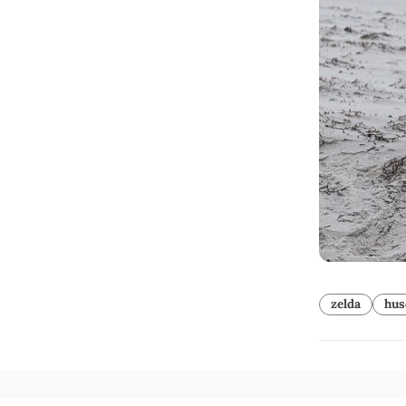
zelda
hus