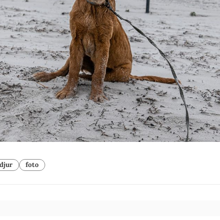
djur
foto