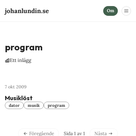
johanlundin.se
Om
program
Ett inlägg
7 okt 2009
Musiklöst
dator
musik
program
Sida 1 av 1
Föregående
Nästa