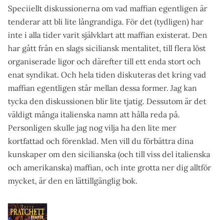
Speciiellt diskussionerna om vad maffian egentligen är
tenderar att bli lite långrandiga. För det (tydligen) har
inte i alla tider varit självklart att maffian existerat. Den
har gått från en slags siciliansk mentalitet, till flera löst
organiserade ligor och därefter till ett enda stort och
enat syndikat. Och hela tiden diskuteras det kring vad
maffian egentligen står mellan dessa former. Jag kan
tycka den diskussionen blir lite tjatig. Dessutom är det
väldigt många italienska namn att hålla reda på.
Personligen skulle jag nog vilja ha den lite mer
kortfattad och förenklad. Men vill du förbättra dina
kunskaper om den sicilianska (och till viss del italienska
och amerikanska) maffian, och inte grotta ner dig alltför
mycket, är den en lättillgänglig bok.