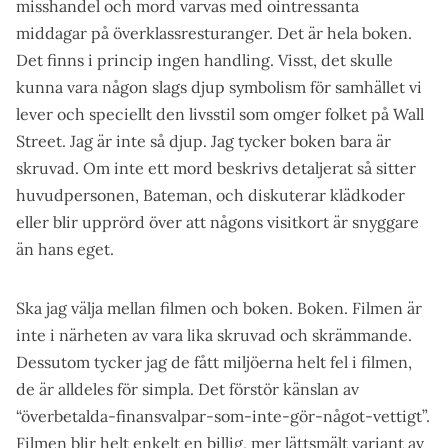
misshandel och mord varvas med ointressanta
middagar på överklassresturanger. Det är hela boken.
Det finns i princip ingen handling. Visst, det skulle
kunna vara någon slags djup symbolism för samhället vi
lever och speciellt den livsstil som omger folket på Wall
Street. Jag är inte så djup. Jag tycker boken bara är
skruvad. Om inte ett mord beskrivs detaljerat så sitter
huvudpersonen, Bateman, och diskuterar klädkoder
eller blir upprörd över att någons visitkort är snyggare
än hans eget.
Ska jag välja mellan filmen och boken. Boken. Filmen är
inte i närheten av vara lika skruvad och skrämmande.
Dessutom tycker jag de fått miljöerna helt fel i filmen,
de är alldeles för simpla. Det förstör känslan av
“överbetalda-finansvalpar-som-inte-gör-något-vettigt”.
Filmen blir helt enkelt en billig, mer lättsmält variant av