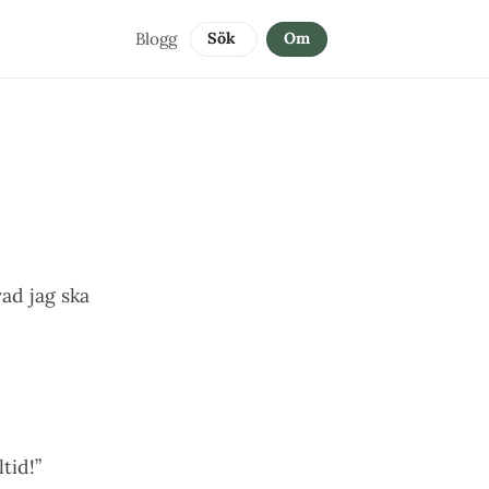
Blogg
Sök 
Om
vad jag ska
tid!”