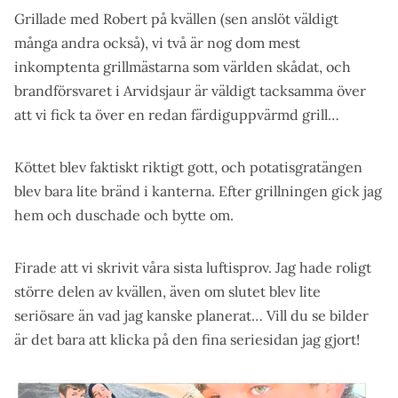
Grillade med Robert på kvällen (sen anslöt väldigt
många andra också), vi två är nog dom mest
inkomptenta grillmästarna som världen skådat, och
brandförsvaret i Arvidsjaur är väldigt tacksamma över
att vi fick ta över en redan färdiguppvärmd grill…
Köttet blev faktiskt riktigt gott, och potatisgratängen
blev bara lite bränd i kanterna. Efter grillningen gick jag
hem och duschade och bytte om.
Firade att vi skrivit våra sista luftisprov. Jag hade roligt
större delen av kvällen, även om slutet blev lite
seriösare än vad jag kanske planerat… Vill du se bilder
är det bara att klicka på den fina seriesidan jag gjort!