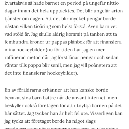
kvartalsvis så hade barnet en period på ungefär nittio
dagar innan det hela upptäcktes. Det blir ungefär arton
tjänster om dagen. Att det blir mycket pengar borde
nästan vilken tioåring som helst förstå. Även barn vet
vad stöld är. Jag skulle aldrig kommit på tanken att ta
femhundra kronor ur pappas plånbok för att finansiera
mina hockeybilder (nu för tiden har jag en mer
raffinerad metod där jag först lånar pengar och sedan
väntar tills pappa blir senil, men jag vill poängtera att
det inte finansierar hockeybilder).
En av föräldrarna erkänner att han kanske borde
bevakat sina barn bättre när de använt internet, men
beskyller också företagen för att utnyttja barnen på det
här sättet. Jag tycker han är helt fel ute. Visserligen kan
jag tycka att företaget borde ha något slags
varningssystem när summorna passerar en viss gräns,