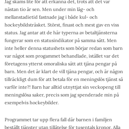
Jag skäms lite för att erkänna det, trots att det var
nästan tio år sen. Men under min låg- och
mellanstadietid fastnade jag i både kul- och
hockeybildsträsket. Störst, finast och mest gav en viss
status. Jag antar att de här typerna av betaltjänsterna
fungerar som en statusindikator på samma sätt. Men
inte heller denna statushets som börjar redan som barn
var något som progammet behandlade, istället var det
företagens ytterst omoraliska sätt att tjäna pengar på
barn. Men det är klart de vill tjäna pengar, och är någon
tillräckligt dum för att betala för en meningslös tjänst så
varför inte?! Barn har alltid utnyttjat sin veckopeng till
meningslösa saker, precis som jag spenderade min på
exempelvis hockeybilder.
Programmet tar upp flera fall där barnen i familjen
beställt tjänster utan tillåtelse för tusentals kronor. Alla