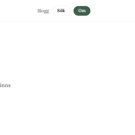
Blogg
Sök 
Om
finns