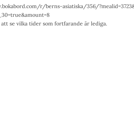
.bokabord.com/r/berns-asiatiska/356/?mealid=3723
t_30=true&amount=8
att se vilka tider som fortfarande är lediga.