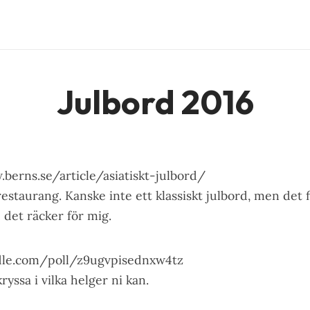
Julbord 2016
berns.se/article/asiatiskt-julbord/
restaurang. Kanske inte ett klassiskt julbord, men det 
 det räcker för mig.
dle.com/poll/z9ugvpisednxw4tz
ryssa i vilka helger ni kan.